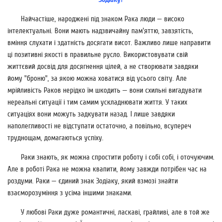
Найчастіше, народжені під знаком Рака люди — високо
інтелектуальні. Вони мають надзвичайну пам'яттю, завзятість,
вміння слухати і здатність досягати висот. Важливо лише направити
ці позитивні якості в правильне русло. Використовувати свій
життєвий досвід для досягнення цілей, а не створювати завдяки
йому "броню", за якою можна ховатися від усього світу. Але
мрійливість Раков нерідко їм шкодить — вони схильні вигадувати
нереальні ситуації і тим самим ускладнювати життя. У таких
ситуаціях вони можуть задкувати назад. І лише завдяки
наполегливості не відступати остаточно, а повільно, всупереч
труднощам, домагаються успіху.
Раки знають, як можна спростити роботу і собі собі, і оточуючим.
Але в роботі Рака не можна квапити, йому завжди потрібен час на
роздуми. Раки — єдиний знак Зодіаку, який взмозі знайти
взаєморозуміння з усіма іншими знаками.
У любові Раки дуже романтичні, ласкаві, грайливі, але в той же