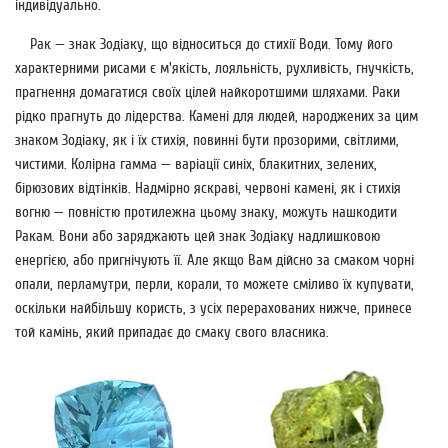
індивідуально.
Рак — знак Зодіаку, що відноситься до стихії Води. Тому його
характерними рисами є м'якість, лояльність, рухливість, гнучкість,
прагнення домагатися своїх цілей найкоротшими шляхами. Раки
рідко прагнуть до лідерства. Камені для людей, народжених за цим
знаком Зодіаку, як і їх стихія, повинні бути прозорими, світлими,
чистими. Колірна гамма — варіації синіх, блакитних, зелених,
бірюзових відтінків. Надмірно яскраві, червоні камені, як і стихія
вогню — повністю протилежна цьому знаку, можуть нашкодити
Ракам. Вони або заряджають цей знак Зодіаку надлишковою
енергією, або пригнічують її. Але якщо Вам дійсно за смаком чорні
опали, перламутри, перли, корали, то можете сміливо їх купувати,
оскільки найбільшу користь, з усіх перерахованих нижче, принесе
той камінь, який припадає до смаку свого власника.