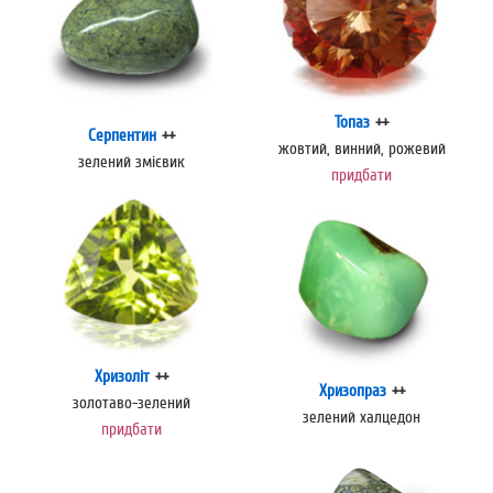
Топаз
++
Серпентин
++
жовтий, винний, рожевий
зелений змієвик
придбати
Хризоліт
++
Хризопраз
++
золотаво-зелений
зелений халцедон
придбати