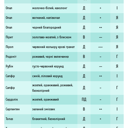
Д
I
Опал
молочно-білий, кахолонг
+
Д
Я
Опал
вогнений, напівопал
+
Д
Я
Опал
чорний благородний
++
В
Я
Пірит
золотаво-жовтий, з блиском
~~
Д
Я
Піроп
червоний кольору крові гранат
~~~
В
Г
Родоніт
рожевий, чорні включення
~
Д
Я
Рубін
густо-червоний корунд
~~
Д
I
Сапфір
синій, ліловий корунд
++
жовтий, оранжевий, рожевий,
Д
Г
Сапфір
~
безколірний
ПД
Г
Сердолік
жовтий, оранжевий
~
В
I
Серпентин
зелений змієвик
++
Д
Г
Топаз
блакитний, безколірний
+