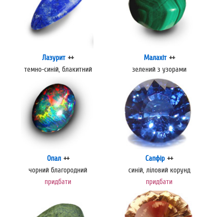
Лазурит
++
Малахіт
++
темно-синій, блакитний
зелений з узорами
Опал
++
Сапфір
++
чорний благородний
синій, ліловий корунд
придбати
придбати