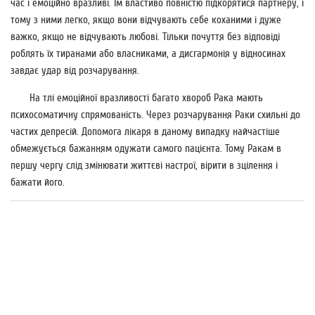
час і емоційно вразливі. Їм властиво повністю підкорятися партнеру, і
тому з ними легко, якщо вони відчувають себе коханими і дуже
важко, якщо не відчувають любові. Тільки почуття без відповіді
роблять їх тиранами або власниками, а дисгармонія у відносинах
завдає удар від розчарування.
На тлі емоційної вразливості багато хвороб Рака мають
психосоматичну спрямованість. Через розчарування Раки схильні до
частих депресій. Допомога лікаря в даному випадку найчастіше
обмежується бажанням одужати самого пацієнта. Тому Ракам в
першу чергу слід змінювати життєві настрої, вірити в зцілення і
бажати його.