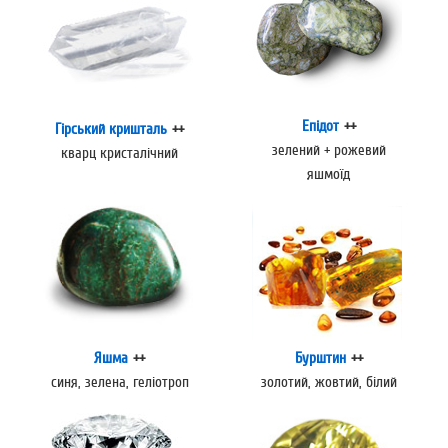
Епідот
++
Гірський кришталь
++
зелений + рожевий
кварц кристалічний
яшмоїд
Яшма
++
Бурштин
++
синя, зелена, геліотроп
золотий, жовтий, білий