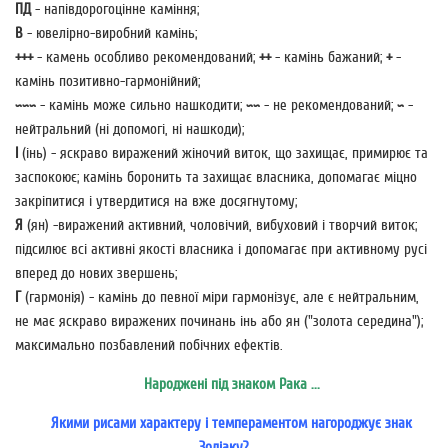
ПД
- напівдорогоцінне каміння;
В
- ювелірно-виробний камінь;
+++
- камень особливо рекомендований;
++
- камінь бажаний;
+
-
камінь позитивно-гармонійний;
~~~
- камінь може сильно нашкодити;
~~
- не рекомендований;
~
-
нейтральний (ні допомогі, ні нашкоди);
I
(інь) - яскраво виражений жіночий виток, що захищає, примирює та
заспокоює; камінь боронить та захищає власника, допомагає міцно
закріпитися і утвердитися на вже досягнутому;
Я
(ян) -виражений активний, чоловічий, вибуховий і творчий виток;
підсилює всі активні якості власника і допомагає при активному русі
вперед до нових звершень;
Г
(гармонія) - камінь до певної міри гармонізує, але є нейтральним,
не має яскраво виражених починань інь або ян ("золота середина");
максимально позбавлений побічних ефектів.
Народжені під знаком Рака ...
Якими рисами характеру і темпераментом нагороджує знак
Зодіаку?