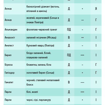
безколірний діамант (вогонь,
Д
Я
Алмаз
+
втілений в камінь)
жовтий, коричневий (Сонце в
Д
Г
Алмаз
~~
знаках Повітря)
ПД
Г
Альмандин
фіолетово-червоний гранат
~
В
I
Амазоніт
зелений місячник (Місяць)
++
Д
I
Аметист
бузковий кварц (Повітря)
~
блідо-зелений, білий,
ПД
I
Берил
+++
пляшково-зелений
Д
Г
Бірюза
блакитна, зелена, біла
~
Д
Г
Геліодор
золотавий берил (Сонце)
+
чорний, сталевий металлевий
В
I
Гематит
~~~
блиск
Д
I
Перли
білі, жовті
+++
Д
I
Перли
чорні, сірі, перламутр
+