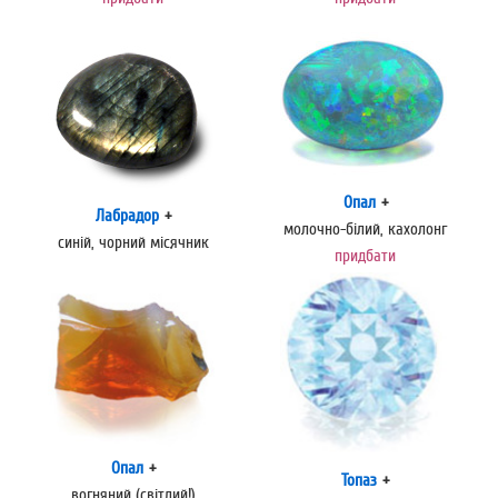
Опал
+
Лабрадор
+
молочно-білий, кахолонг
синій, чорний місячник
придбати
Опал
+
Топаз
+
вогняний (світлий!)