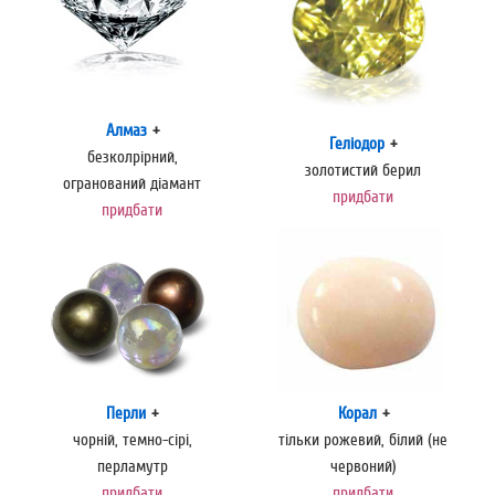
Алмаз
+
Геліодор
+
безколрірний,
золотистий берил
огранований діамант
придбати
придбати
Перли
+
Корал
+
чорній, темно-сірі,
тільки рожевий, білий (не
перламутр
червоний)
придбати
придбати