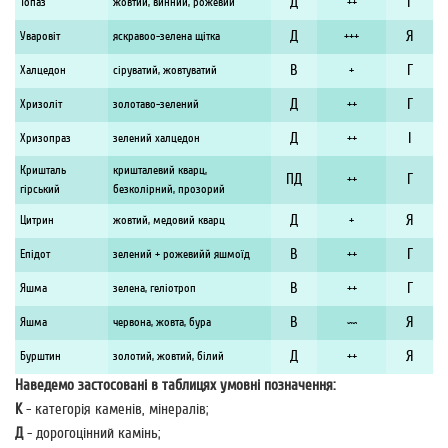
Д
Г
Топаз
жовтий, винний, рожевий
++
Д
Я
Уваровіт
яскравоо-зелена щітка
+++
В
Г
Халцедон
сіруватий, жовтуватий
+
Д
Г
Хризоліт
золотаво-зелений
++
Д
I
Хризопраз
зелений халцедон
++
Кришталь
кришталевий кварц,
ПД
Г
++
гірський
безколірний, прозорий
Д
Я
Цитрин
жовтий, медовий кварц
+
В
Г
Епідот
зелений + рожевийй яшмоїд
++
В
Г
Яшма
зелена, геліотроп
++
В
Я
Яшма
червона, жовта, бура
~~
Д
Я
Бурштин
золотий, жовтий, білий
++
Наведемо застосовані в таблицях умовні позначення:
K
- категорія каменів, мінералів;
Д
- дорогоцінний камінь;