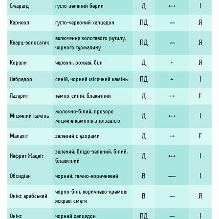
Д
I
Смарагд
густо-зелений берил
+++
ПД
Я
Карнеол
густо-червоний халцедон
~~
включення золотавого рутилу,
ПД
Я
Кварц-волосатик
~~
чорного турмалину
Д
Я
Корали
червоні, рожеві, білі
+
ПД
I
Лабрадор
синій, чорний місячний камінь
+
Д
Г
Лазурит
темно-синій, блакитний
++
молочно-білий, прозоре
Д
I
Місячний камінь
+++
місячне каміння з ірізацією
Д
Г
Малахіт
зелений с узорами
++
зелений, блідо-зелений, білий,
Д
I
Нефрит Жадеїт
+++
блакитний
В
I
Обсидіан
чорний, темно-коричневий
~~~
чорно-білі, коричнево-кремові
В
Я
Онікс арабський
~~
яскраві смуги
ПД
I
Онікс
чорний халцедон
~~