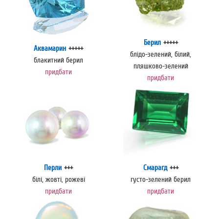
Берил
+++++
Аквамарин
+++++
блідо-зелений, білий,
блакитний берил
пляшково-зелений
придбати
придбати
Перли
+++
Смарагд
+++
білі, жовті, рожеві
густо-зелений берил
придбати
придбати