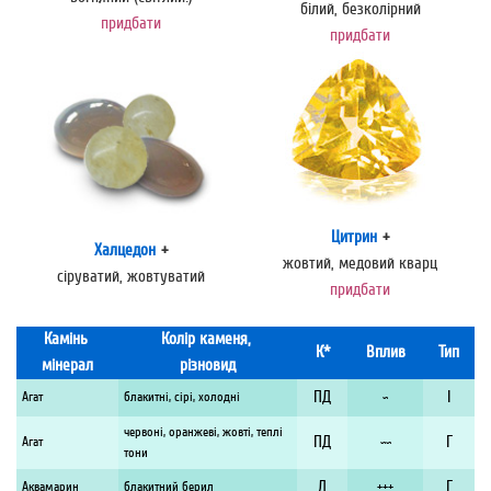
білий, безколірний
придбати
придбати
Цитрин
+
Халцедон
+
жовтий, медовий кварц
сіруватий, жовтуватий
придбати
Камінь
Колір каменя,
К*
Вплив
Тип
мінерал
різновид
ПД
I
Агат
блакитні, сірі, холодні
~
червоні, оранжеві, жовті, теплі
ПД
Г
Агат
~~
тони
Д
Г
Аквамарин
блакитний берил
+++