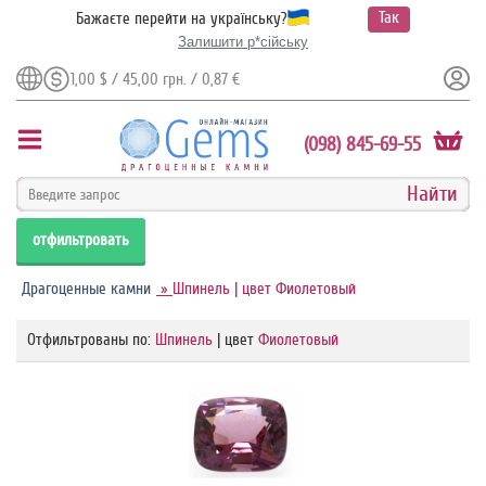
Так
Бажаєте перейти на українську?
Залишити р*сійську
1,00 $ / 45,00 грн. / 0,87 €
(098) 845-69-55
отфильтровать
Драгоценные камни
»
Шпинель | цвет Фиолетовый
Отфильтрованы по:
Шпинель
| цвет
Фиолетовый