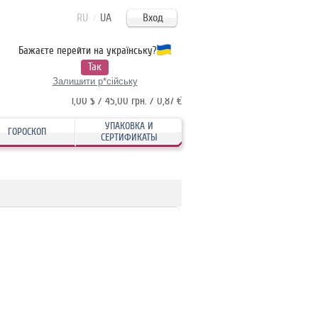
RU
UA
Вход
/
Бажаєте перейти на українську?
Моя корзина:
пуста
Так
/
/
USD
UAH
EUR
Залишити р*сійську
1,00 $ / 45,00 грн. / 0,87 €
УПАКОВКА И
ГОРОСКОП
СЕРТИФИКАТЫ