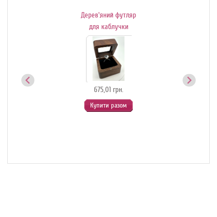
Дерев'яний футляр
Де
ик-
для каблучки
й
675,01 грн.
Купити разом