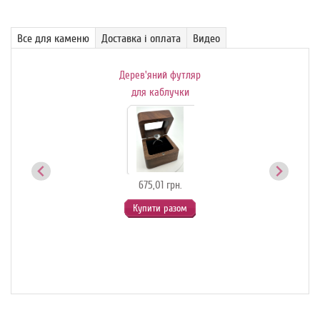
Все для каменю
Доставка і оплата
Видео
Дерев'яний футляр
Де
ик-
для каблучки
й
675,01 грн.
Купити разом