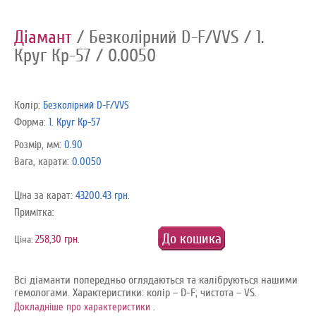
Діамант
/ Безколірний D-F/VVS
/ 1.
Круг Кр-57
/ 0.0050
Колір:
Безколірний D-F/VVS
Форма:
1. Круг Кр-57
Розмір, мм:
0.90
Вага, карати:
0.0050
Ціна за карат:
43200.43 грн.
Примітка:
До кошика
258,30 грн.
Ціна:
Всі діаманти попередньо оглядаються та калібруються нашими
гемологами. Характеристики: колір – D-F; чистота – VS.
.
Докладніше про характеристики