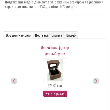
Додатковий відбір діамантів за бажаним розміром та якісними
характеристиками — +15% до ціни+15% до ціни
Все для каменю
Доставка і оплата
Видео
Дерев'яний футляр
Де
ик-
для каблучки
й
675,01 грн.
Купити разом