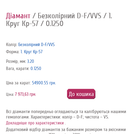
Діамант
/ Безколірний D-F/VVS
/ 1.
Круг Кр-57
/ 0.1250
Колір:
Безколірний D-F/VVS
Форма:
1. Круг Кр-57
Розмір, мм:
3.20
Вага, карати:
0.1250
Ціна за карат:
54900.55 грн.
До кошика
7 973,63 грн.
Ціна:
Всі діаманти попередньо оглядаються та калібруються нашими
гемологами. Характеристики: колір – D-F; чистота – VS.
.
Докладніше про характеристики
Додатковий відбір діамантів за бажаним розміром та якісними