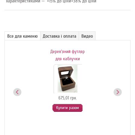
характеристиками — +15% до ціни+38% до ціни
Все для каменю
Доставка і оплата
Видео
Дерев'яний футляр
Де
ик-
для каблучки
й
675,01 грн.
Купити разом