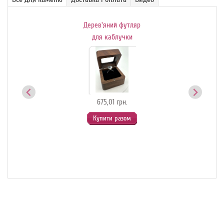
Дерев'яний футляр
Де
ик-
для каблучки
й
675,01 грн.
Купити разом