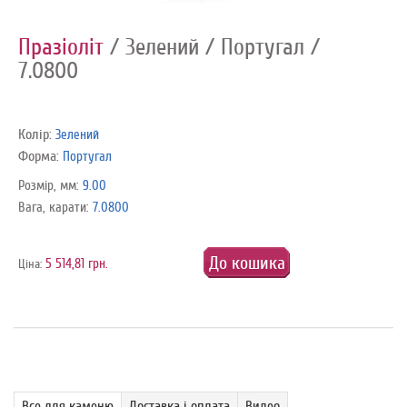
Празіоліт
/ Зелений
/ Португал
/
7.0800
Колір:
Зелений
Форма:
Португал
Розмір, мм:
9.00
Вага, карати:
7.0800
До кошика
5 514,81 грн.
Ціна:
Все для каменю
Доставка і оплата
Видео