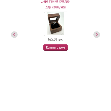
Дерев'яний футляр
Де
ик-
для каблучки
й
675,01 грн.
Купити разом