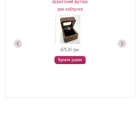
Дерев'яний футляр
Де
ик-
для каблучки
й
675,01 грн.
Купити разом