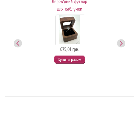
Дерев'яний футляр
Де
ик-
для каблучки
й
675,01 грн.
Купити разом