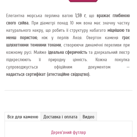
Елегантна морська перлина вагою
1,59 г
, що
вражає глибиною
свого сяйва.
При діаметрі понад 10 мм вона має значну частку
натурального накру, що робить її структуру набагато
міцнішою та
менш пористою
, ніж у перлів Акоя. Овертон каменя
грає
шляхетними темними тонами
, створюючи динамічні переливи при
кожному русі. Майже
ідеальна сферичність
та дзеркальний люстр
підкреслюють її природну цінність. Кожна покупка
супроводжується офіційним документом —
надається сертифікат (атестаційне свідоцтво).
Все для каменю
Доставка і оплата
Видео
Дерев'яний футляр
Де