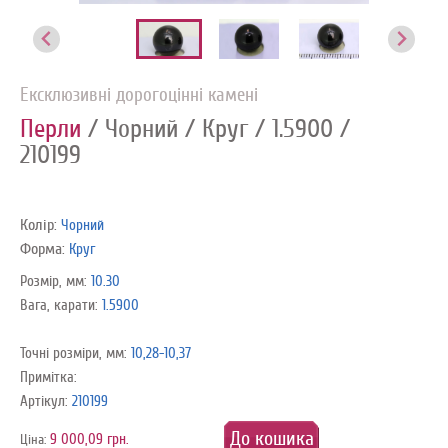
Ексклюзивні дорогоцінні камені
Перли
/ Чорний
/ Круг
/ 1.5900
/
210199
Колір:
Чорний
Форма:
Круг
Розмір, мм:
10.30
Вага, карати:
1.5900
Точні розміри, мм:
10,28-10,37
Примітка:
Артікул:
210199
До кошика
9 000,09 грн.
Ціна: