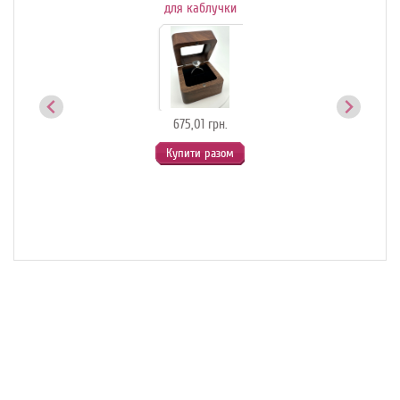
ик-
для каблучки
й
675,01 грн.
Купити разом