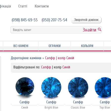
фікація
Статті
Контакти
(098) 845-69-55
(050) 207-75-54
Зворотній дзвінок
ВСІ КАМЕНІ
ОГРАНКИ
КОЛЬОРИ
Дорогоцінне каміння
»
Сапфір | колір Синій
Відфільтровані по:
Сапфір
| колір
Синій
Сапфір
Сапфір
Сапфір
Сапфір
Синій
Bright Blue
Classic Blue
Top Blue