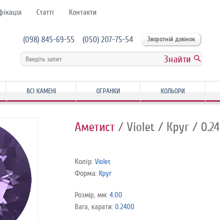
фікація
Статті
Контакти
(098) 845-69-55
(050) 207-75-54
Зворотній дзвінок
ВСІ КАМЕНІ
ОГРАНКИ
КОЛЬОРИ
Аметист
/ Violet
/ Круг
/ 0.2
Колір:
Violet
Форма:
Круг
Розмір, мм:
4.00
Вага, карати:
0.2400