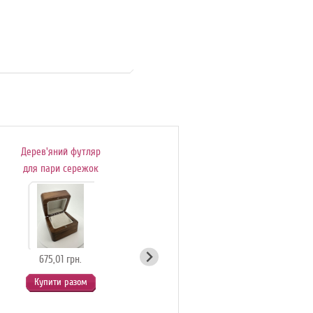
Дерев'яний футляр
Подаруноковий
для пари сережок
сертифікат
675,01 грн.
54,90 грн.
Купити разом
Купити разом