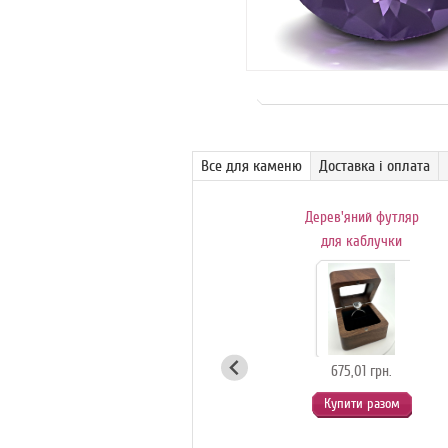
Все для каменю
Доставка і оплата
Поворотний
Дерев'яний футляр
обертовий столик-
для каблучки
вітрина для
с
ювелірних
коштовностей
(білий)
675,01 грн.
Купити разом