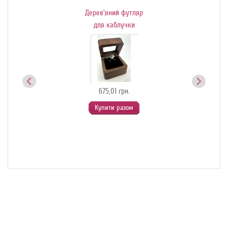
Дерев'яний футляр
Де
ик-
для каблучки
й
675,01 грн.
Купити разом