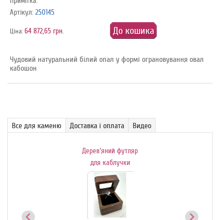
Примітка:
Артікул:
250145
До кошика
64 872,65 грн.
Ціна:
Чудовий натуральний білий опал у формі ограновування овал
кабошон
Все для каменю
Доставка і оплата
Видео
Дерев'яний футляр
Де
ик-
для каблучки
й