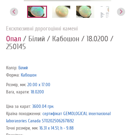
Ексклюзивні дорогоцінні камені
Опал
/ Білий
/ Кабошон
/ 18.0200
/
250145
Колір:
Білий
Форма:
Кабошон
Розмір, мм:
20.00 x 17.00
Вага, карати:
18.0200
Ціна за карат:
3600.04 грн.
Країна походження:
сертифікат GEMOLOGICAL international
laboratories Canada STO2025062671692
Точні розміри, мм:
16.31 х 14.51; h - 9.88