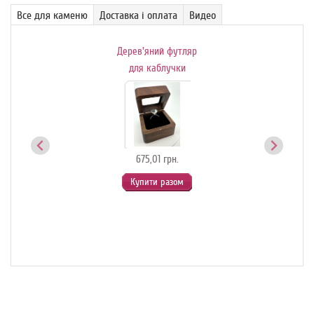
Все для каменю
Доставка і оплата
Видео
Дерев'яний футляр
Де
ик-
для каблучки
й
675,01 грн.
Купити разом