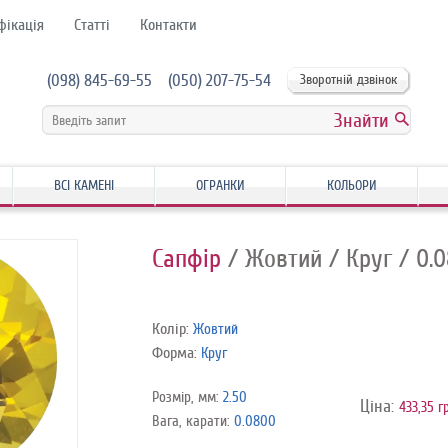
фікація
Статті
Контакти
(098) 845-69-55
(050) 207-75-54
Зворотній дзвінок
ВСІ КАМЕНІ
ОГРАНКИ
КОЛЬОРИ
Сапфір
/ Жовтий
/ Круг
/ 0.
Колір:
Жовтий
Форма:
Круг
Розмір, мм:
2.50
Ціна:
433,35 г
Вага, карати:
0.0800