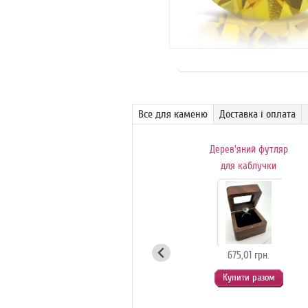
Все для каменю
Доставка і оплата
Поворотний
Дерев'яний футляр
обертовий столик-
для каблучки
вітрина для
с
ювелірних
коштовностей
(білий)
675,01 грн.
Купити разом