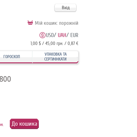
Вхід
Мій кошик:
порожній
/
/
USD
UAH
EUR
1,00 $ / 45,00 грн. / 0,87 €
УПАКОВКА ТА
ГОРОСКОП
СЕРТИФІКАТИ
0800
До кошика
рн.