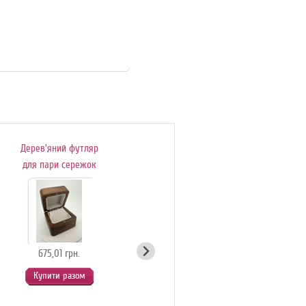
Дерев'яний футляр
Подаруноковий
для пари сережок
сертифікат
675,01 грн.
54,90 грн.
Купити разом
Купити разом