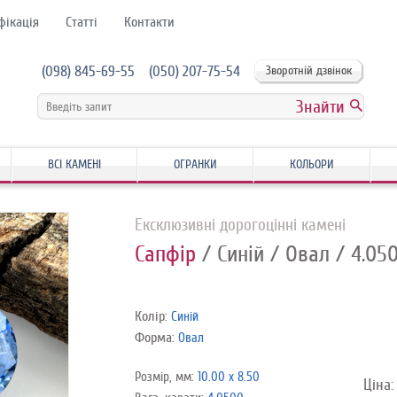
фікація
Статті
Контакти
(098) 845-69-55
(050) 207-75-54
Зворотній дзвінок
ВСІ КАМЕНІ
ОГРАНКИ
КОЛЬОРИ
Ексклюзивні дорогоцінні камені
Сапфір
/ Синій
/ Овал
/ 4.05
Колір:
Синій
Форма:
Овал
Розмір, мм:
10.00 x 8.50
Ціна