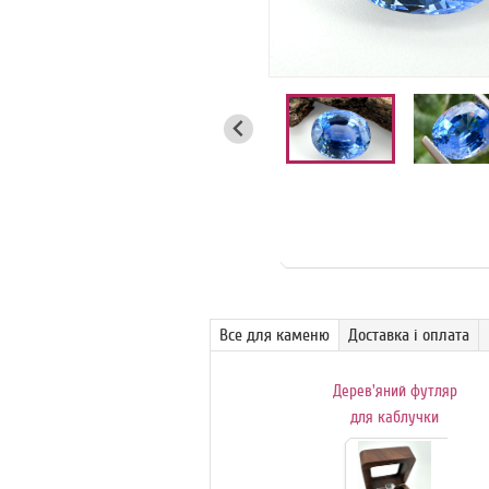
Все для каменю
Доставка і оплата
Поворотний
Дерев'яний футляр
обертовий столик-
для каблучки
вітрина для
с
ювелірних