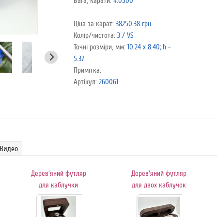
Вага, карати:
4.0500
Ціна за карат:
38250.38 грн.
Колір/чистота:
3 / VS
Точні розміри, мм:
10.24 х 8.40; h -
5.37
Примітка:
Артікул:
260061
Видео
Дерев'яний футляр
Дерев'яний футляр
для каблучки
для двох каблучок