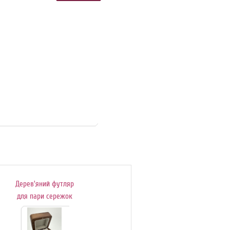
Дерев'яний футляр
Подаруноковий
для пари сережок
сертифікат