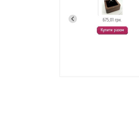
коштовностей
(білий)
675,01 грн.
Купити разом
1 125,01 грн.
Купити разом