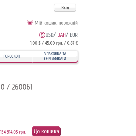
Вхід
Мій кошик:
порожній
/
/
USD
UAH
EUR
1,00 $ / 45,00 грн. / 0,87 €
УПАКОВКА ТА
ГОРОСКОП
СЕРТИФІКАТИ
00
/ 260061
До кошика
:
154 914,05 грн.