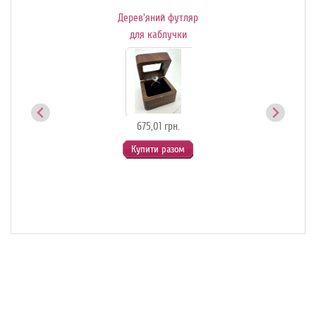
Дерев'яний футляр
Де
ик-
для каблучки
й
675,01 грн.
Купити разом