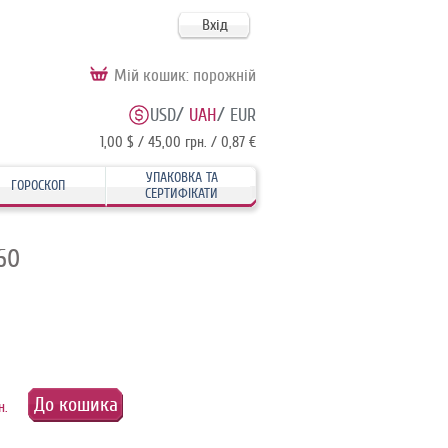
Вхід
Мій кошик:
порожній
/
/
USD
UAH
EUR
1,00 $ / 45,00 грн. / 0,87 €
УПАКОВКА ТА
ГОРОСКОП
СЕРТИФІКАТИ
160
До кошика
н.