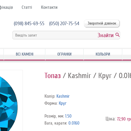
фікація
Статті
Контакти
(098) 845-69-55
(050) 207-75-54
Зворотній дзвінок
ВСІ КАМЕНІ
ОГРАНКИ
КОЛЬОРИ
Топаз
/ Kashmir
/ Круг
/ 0.0
Колір:
Kashmir
Форма:
Круг
Розмір, мм:
1.50
Ціна:
72,90 гр
Вага, карати:
0.0160