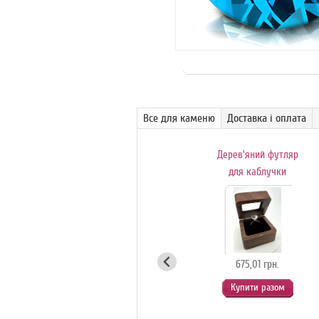
Все для каменю
Доставка і оплата
Поворотний
Дерев'яний футляр
обертовий столик-
для каблучки
вітрина для
с
ювелірних
коштовностей
(білий)
675,01 грн.
Купити разом