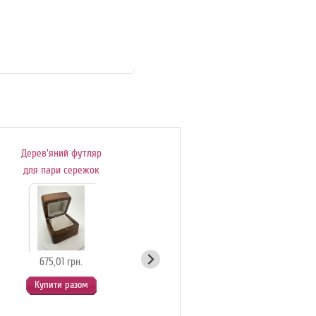
Дерев'яний футляр
Подаруноковий
для пари сережок
сертифікат
675,01 грн.
54,90 грн.
Купити разом
Купити разом