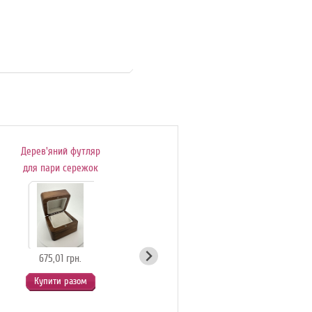
Дерев'яний футляр
Подаруноковий
для пари сережок
сертифікат
675,01 грн.
54,90 грн.
Купити разом
Купити разом