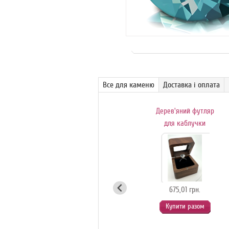
Все для каменю
Доставка і оплата
Поворотний
Дерев'яний футляр
обертовий столик-
для каблучки
вітрина для
с
ювелірних
коштовностей
(білий)
675,01 грн.
Купити разом