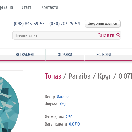
фікація
Статті
Контакти
(098) 845-69-55
(050) 207-75-54
Зворотній дзвінок
ВСІ КАМЕНІ
ОГРАНКИ
КОЛЬОРИ
Топаз
/ Paraiba
/ Круг
/ 0.07
Колір:
Paraiba
Форма:
Круг
Розмір, мм:
2.50
Вага, карати:
0.0710