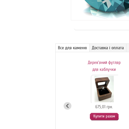
Все для каменю
Доставка і оплата
Поворотний
Дерев'яний футляр
обертовий столик-
для каблучки
вітрина для
с
ювелірних
коштовностей
(білий)
675,01 грн.
Купити разом