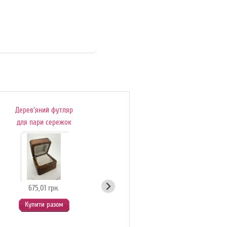
Дерев'яний футляр
Подаруноковий
для пари сережок
сертифікат
675,01 грн.
54,90 грн.
Купити разом
Купити разом