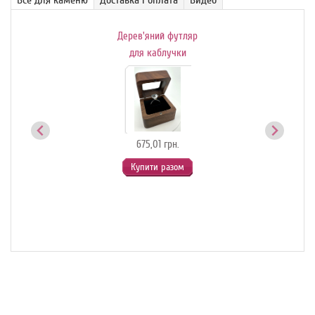
Дерев'яний футляр
Де
ик-
для каблучки
й
675,01 грн.
Купити разом