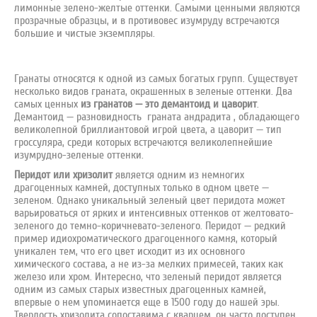
лимонные зелено-желтые оттенки. Самыми ценными являются
прозрачные образцы, и в противовес изумруду встречаются
большие и чистые экземпляры.
Гранаты относятся к одной из самых богатых групп. Существует
несколько видов граната, окрашенных в зеленые оттенки. Два
самых ценных
из гранатов — это демантоид и цаворит
.
Демантоид — разновидность граната андрадита , обладающего
великолепной бриллиантовой игрой цвета, а цаворит — тип
гроссуляра, среди которых встречаются великолепнейшие
изумрудно-зеленые оттенки.
Перидот или хризолит
является одним из немногих
драгоценных камней, доступных только в одном цвете —
зеленом. Однако уникальный зеленый цвет перидота может
варьироваться от ярких и интенсивных оттенков от желтовато-
зеленого до темно-коричневато-зеленого. Перидот — редкий
пример идиохроматического драгоценного камня, который
уникален тем, что его цвет исходит из их основного
химического состава, а не из-за мелких примесей, таких как
железо или хром. Интересно, что зеленый перидот является
одним из самых старых известных драгоценных камней,
впервые о нем упоминается еще в 1500 году до нашей эры.
Твердость хризолита сопоставима с кварцем, он часто доступен