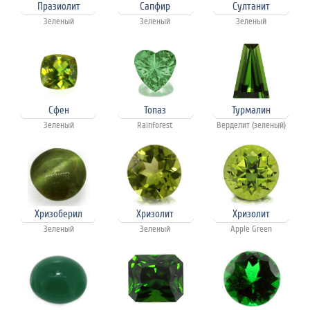
Празиолит
Сапфир
Султанит
Зеленый
Зеленый
Зеленый
Сфен
Топаз
Турмалин
Зеленый
Rainforest
Верделит (зеленый)
Хризоберил
Хризолит
Хризолит
Зеленый
Зеленый
Apple Green