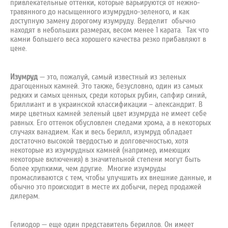
привлекательные оттенки, которые варьируются от нежно-
травянного до насыщенного изумрудно-зеленого, и как
доступную замену дорогому изумруду. Верделит обычно
находят в небольших размерах, весом менее 1 карата. Так что
камни большего веса хорошего качества резко прибавляют в
цене.
Изумруд
— это, пожалуй, самый известный из зеленых
драгоценных камней. Это также, безусловно, один из самых
редких и самых ценных, среди которых рубин, сапфир синий,
бриллиант и в украинской классификации – александрит. В
мире цветных камней зеленый цвет изумруда не имеет себе
равных. Его оттенок обусловлен следами хрома, а в некоторых
случаях ванадием. Как и весь берилл, изумруд обладает
достаточно высокой твердостью и долговечностью, хотя
некоторые из изумрудных камней (например, имеющих
некоторые включения) в значительной степени могут быть
более хрупкими, чем другие. Многие изумруды
промасливаются с тем, чтобы улучшить их внешние данные, и
обычно это происходит в месте их добычи, перед продажей
дилерам.
Гелиодор — еще один представитель бериллов. Он имеет