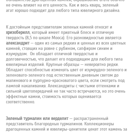
не очень влияет на его ценность. Как и весь кварц, зеленый
агат хорошо подходит для любого типа ювелирного дизайна.
К достойным представителям зеленых камней относят и
хризоберилл
, который имеет приятный блеск и отличную
твердость (8,5 по шкале Мооса). Его разновидностью является
александрит
— один из самых редких и ценных из всех цветных
камней, стоящих на ровне с рубином, сапфиром синим и
изумрудом. Он обладает отличной твердостью и
долговечностью, что делает его подходящим для любого типа
ювелирных изделий. Крупные образцы — невероятно редки.
Обладает способностью изменять цвет от изумрудно-зеленого и
зеленовато-зеленого под естественным дневным светом до
малинового и пурпурно-красноватого цвета, если смотреть под
лампой накаливания. Александриты с чистыми оттенками и
сильной цветопередачей не так часто встречаются, но это очень
эффектные камни, стоимость которых оценивается
соответственно.
Зеленый турмалин или верделит
— распрастраненный
представитель благородных турмалинов. Коллекционеры
драгоценных камней и ювелиры-ценители ценят этот камень за