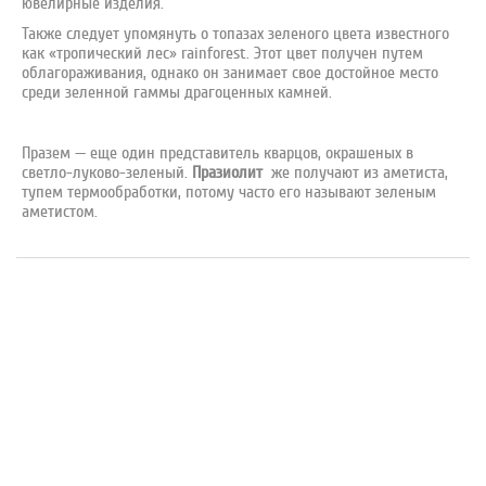
ювелирные изделия.
Также следует упомянуть о топазах зеленого цвета известного
как «тропический лес» rainforest. Этот цвет получен путем
облагораживания, однако он занимает свое достойное место
среди зеленной гаммы драгоценных камней.
Празем — еще один представитель кварцов, окрашеных в
светло-луково-зеленый.
Празиолит
же получают из аметиста,
тупем термообработки, потому часто его называют зеленым
аметистом.