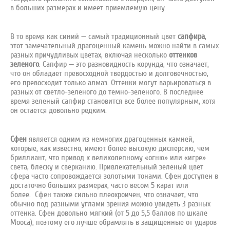
в больших размерах и имеет приемлемую цену.
В то время как синий — самый традиционный цвет
сапфира
,
этот замечательный драгоценный камень можно найти в самых
разных причудливых цветах, включая несколько
оттенков
зеленого
. Сапфир — это разновидность корунда, что означает,
что он обладает превосходной твердостью и долговечностью,
его превосходит только алмаз. Оттенки могут варьироваться в
разных от светло-зеленого до темно-зеленого. В последнее
время зеленый сапфир становится все более популярным, хотя
он остается довольно редким.
Сфен
является одним из немногих драгоценных камней,
которые, как известно, имеют более высокую дисперсию, чем
бриллиант, что привод к великолепному «огню» или «игре»
света, блеску и сверканию. Привлекательный зеленый цвет
сфера часто сопровождается золотыми тонами. Сфен доступен в
достаточно больших размерах, часто весом 5 карат или
более. Сфен также сильно плеохроичен, что означает, что
обычно под разными углами зрения можно увидеть 3 разных
оттенка. Сфен довольно мягкий (от 5 до 5,5 баллов по шкале
Мооса), поэтому его лучше обрамлять в защищенные от ударов