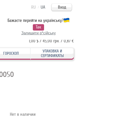
RU
UA
Вход
/
Бажаєте перейти на українську?
Моя корзина:
пуста
Так
/
/
USD
UAH
EUR
Залишити р*сійську
1,00 $ / 45,00 грн. / 0,87 €
УПАКОВКА И
ГОРОСКОП
СЕРТИФИКАТЫ
.0050
Нет в наличии