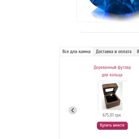
Все для камня
Доставка и оплата
Вращающаяся
Деревянный футляр
витрина-столик для
для кольца
ювелирных
драгоценностей
(белая)
675,01 грн.
Купить вместе
1 125,01 грн.