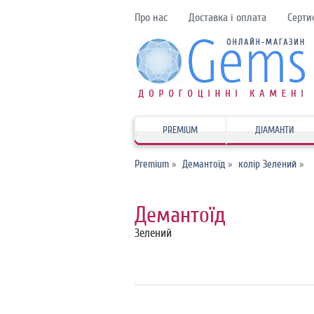
Про нас
Доставка і оплата
Серти
PREMIUM
ДІАМАНТИ
Premium
»
Демантоїд
»
колір Зелений
»
Демантоїд
Зелений