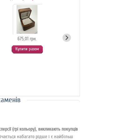
675,01 грн.
54,90 грн.
Купити разом
Купити разом
каменів
ерсії (грі кольору), викликають покупців
ічається набагато рідше і є найбільш