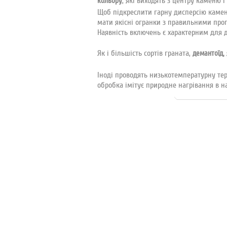
, які виходять з центру каменю і
кольору
Щоб підкреслити гарну дисперсію каме
мати якісні огранки з правильними пропо
Наявність включень є характерним для де
Як і більшість сортів граната,
демантоїд,
Іноді проводять низькотемпературну тер
обробка імітує природне нагрівання в на