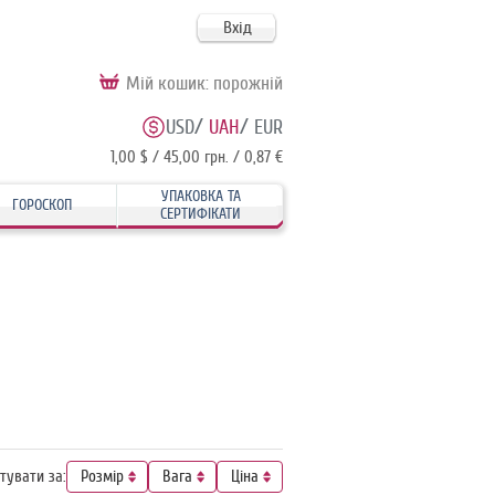
Вхід
Мій кошик:
порожній
/
/
USD
UAH
EUR
1,00 $ / 45,00 грн. / 0,87 €
УПАКОВКА ТА
ГОРОСКОП
СЕРТИФІКАТИ
тувати за:
Розмір
Вага
Ціна