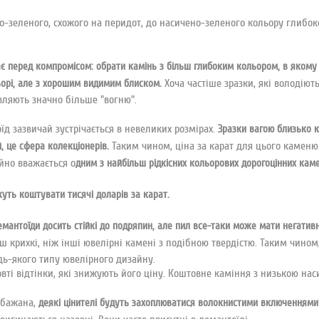
о-зеленого, схожого на перидот, до насичено-зеленого кольору глибоко
тає перед компромісом: обрати камінь з більш глибоким кольором, в яком
Хоча частіше зразки, які володію
орі, але з хорошим видимим блиском.
являють значно більше "вогню".
оїд зазвичай зустрічається в невеликих розмірах.
Зразки вагою близько к
Таким чином, ціна за карат для цього каменю 
й, це сфера колекціонерів.
йно вважається о
дним з найбільш рідкісних кольорових дорогоцінних каме
жуть коштувати тисячі доларів за карат.
емантоїди досить стійкі до подряпин, але пил все-таки може мати негатив
ш крихкі, ніж інші ювелірні камені з подібною твердістю. Таким чином
ь-якого типу ювелірного дизайну.
овті відтінки, які знижують його ціну. Коштовне каміння з низькою на
и бажана,
деякі цінителі будуть захоплюватися волокнистими включеннями 