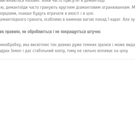
 вигинаються назовні. Вони часто присутні в демантоїді.
ню, демантоїди часто гранують круглим діамантовим огранюванням. М
рціями, інакше будуть втрачати в якості і в ціні.
мантоїдного граната, особливо в каменях вагою понад 1 карат. Але зус
.
 як правило, не обробляється і не покращується штучно
мообробку, яка висвітлює тон деяких дуже темних зразків і може вида
драх Землі і дає стабільний колір, тому не сильно впливає на ціну.