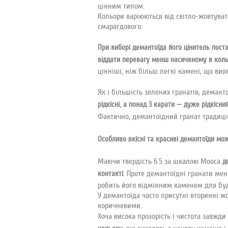
цінним типом.
Кольори варіюються від світло-жовтуват
смарагдового.
При виборі демантоїда його цінитель пос
віддати перевагу менш насиченому в коль
цінніші, ніж більш легкі камені, що ви
Як і більшість зелених гранатів, демант
рідкісні, а понад 3 карати — дуже рідкісни
Фактично, демантоїдний гранат традиці
Особливо якісні та красиві демантоїди мо
Маючи твердість 6.5 за шкалою Мооса
д
. Проте демантоїдні гранати мен
контакті
робить його відмінним каменем для буд
У демантоїда часто присутні вторинні ж
коричневими.
Хоча висока прозорість і чистота завжд