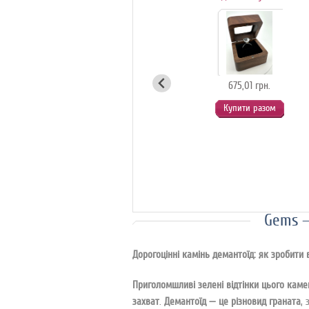
вітрина для
с
ювелірних
коштовностей
(білий)
675,01 грн.
Купити разом
1 125,01 грн.
Купити разом
Gems —
Дорогоцінні камінь демантоїд: як зробити 
Приголомшливі зелені відтінки цього каме
.
,
захват
Демантоїд — це різновид граната