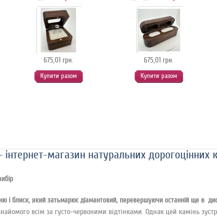
675,01 грн.
675,01 грн.
Купити разом
Купити разом
 інтернет-магазин натуральних дорогоцінних 
вибір
ню і блиск, який затьмарює діамантовий, перевершуючи останній ще в дисп
 знайомого всім за густо-червоними відтінками. Однак цей камінь зустр