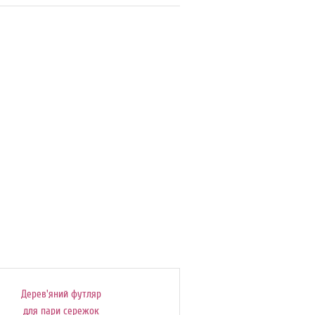
Дерев'яний футляр
Подаруноковий
для пари сережок
сертифікат