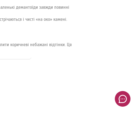
аленькі демантоїди завжди повинні
трічаються і чисті «на око» камені.
лити коричневі небажані відтінки. Ця