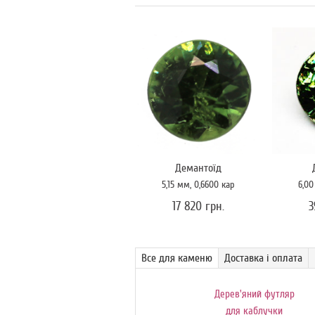
Демантоїд
5,15
мм
, 0,6600
кар
6,0
17 820 грн.
3
Все для каменю
Доставка і оплата
Поворотний
Дерев'яний футляр
обертовий столик-
для каблучки