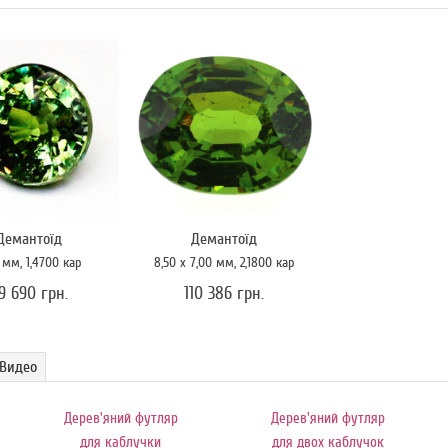
Демантоїд
Демантоїд
0
мм
, 1,4700
кар
8,50 x 7,00
мм
, 2,1800
кар
9 690 грн.
110 386 грн.
Видео
Дерев'яний футляр
Дерев'яний футляр
для каблучки
для двох каблучок