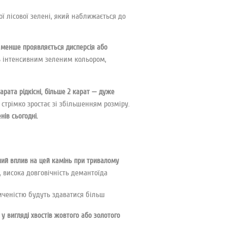
ї лісової зелені, який наближається до
у менше проявляється дисперсія або
ть інтенсивним зеленим кольором,
арата рідкісні, більше 2 карат — дуже
стрімко зростає зі збільшенням розміру.
нів сьогодні.
ний вплив на цей камінь при тривалому
, висока довговічність демантоїда
сиченістю будуть здаватися більш
у вигляді хвостів жовтого або золотого