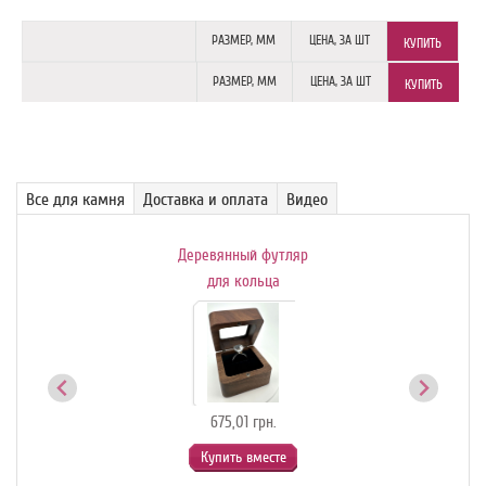
РАЗМЕР,
ММ
ЦЕНА,
ЗА ШТ
КУПИТЬ
РАЗМЕР,
ММ
ЦЕНА,
ЗА ШТ
КУПИТЬ
Все для камня
Доставка и оплата
Видео
я
Деревянный футляр
Дер
 для
для кольца
ей
675,01 грн.
Купить вместе