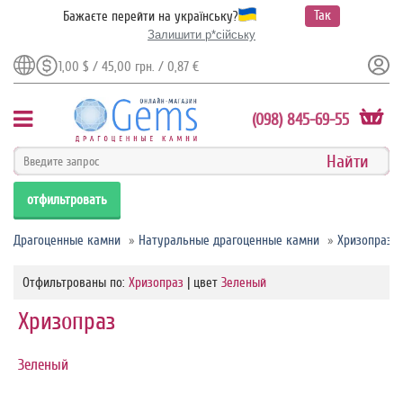
Так
Бажаєте перейти на українську?
Залишити р*сійську
1,00 $ / 45,00 грн. / 0,87 €
(098) 845-69-55
отфильтровать
Драгоценные камни
»
Натуральные драгоценные камни
»
Хризопраз
Отфильтрованы по:
Хризопраз
| цвет
Зеленый
Хризопраз
Зеленый